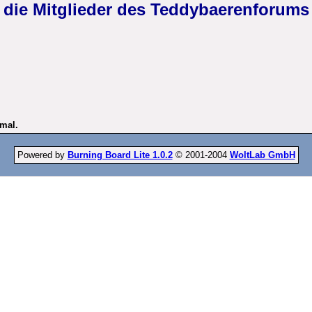
die Mitglieder des Teddybaerenforums
nmal.
Powered by
Burning Board Lite 1.0.2
© 2001-2004
WoltLab GmbH