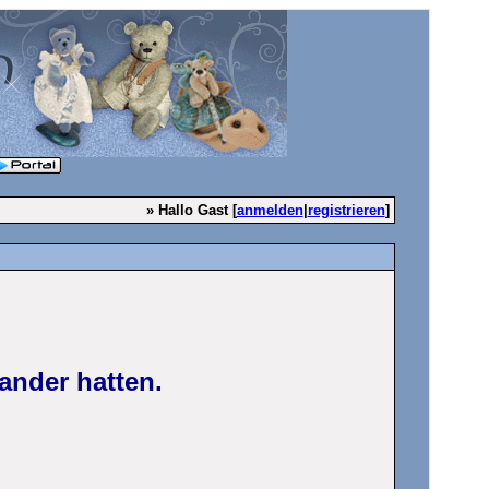
» Hallo Gast [
anmelden
|
registrieren
]
ander hatten.