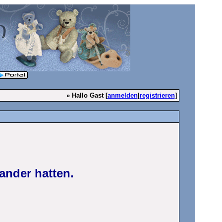
» Hallo Gast [
anmelden
|
registrieren
]
ander hatten.