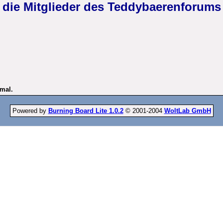
die Mitglieder des Teddybaerenforums
nmal.
Powered by
Burning Board Lite 1.0.2
© 2001-2004
WoltLab GmbH