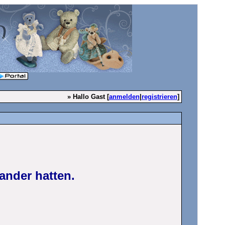
» Hallo Gast [
anmelden
|
registrieren
]
ander hatten.