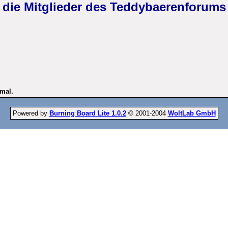
die Mitglieder des Teddybaerenforums
nmal.
Powered by
Burning Board Lite 1.0.2
© 2001-2004
WoltLab GmbH